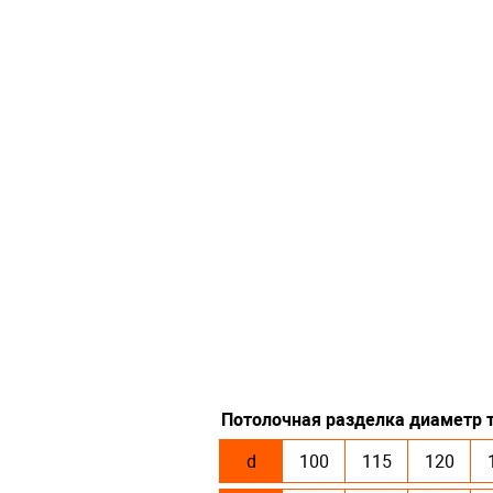
Потолочная разделка диаметр т
d
100
115
120