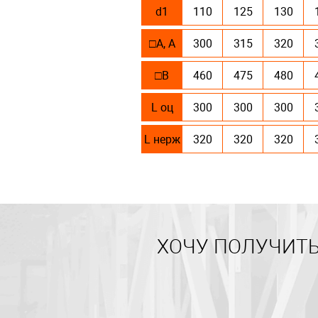
d1
110
125
130
□А, А
300
315
320
□В
460
475
480
L оц
300
300
300
L нерж
320
320
320
ХОЧУ ПОЛУЧИТЬ