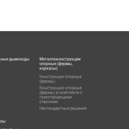
ьные дымоходы
Металлоконструкции
опорные (фермы,
каркасы)
Конструкции опорные
(фермы)
Конструкции опорные
(фермы) в комплекте с
газоотводящими
стволами
Нестандартные решения
тлы