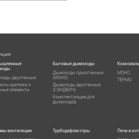
кция:
ышленные
Бытовые дымоходы
Коаксиал
ходы
Дымоходы одностенные
МОНО
ходы двустенные
(МОНО)
ТЕРМО
енты крепежа и
Дымоходы двустенные
рные элементы
(СЭНДВИЧ)
Комплектующие для
дымоходов
емы вентиляции
Турбодефлекторы
Печи и ко