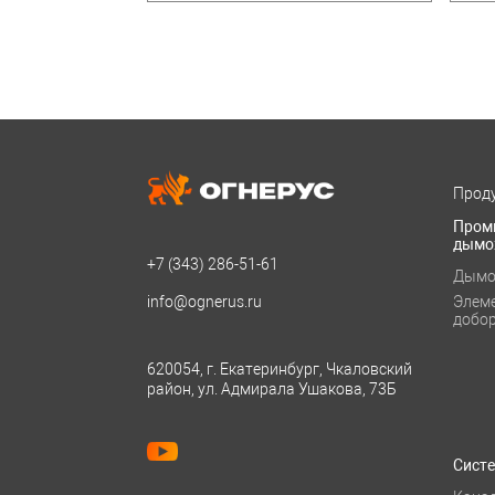
Проду
Пром
дымо
+7 (343)
286-51-61
Дымо
info@ognerus.ru
Элем
добо
620054, г. Екатеринбург, Чкаловский
район, ул. Адмирала Ушакова, 73Б
Сист