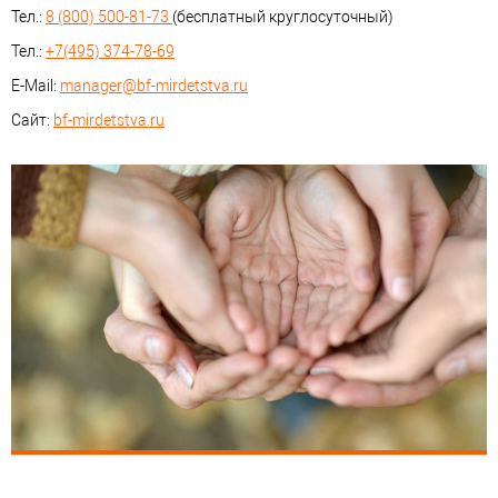
Тел.:
8 (800) 500-81-73
(бесплатный круглосуточный)
Тел.:
+7(495) 374-78-69
E-Mail:
manager@bf-mirdetstva.ru
Сайт:
bf-mirdetstva.ru