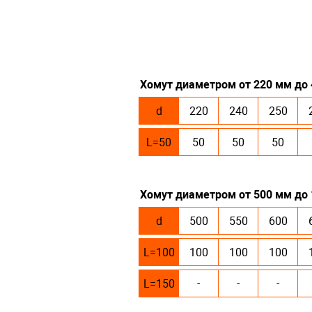
Хомут диаметром от 220 мм до
d
220
240
250
L=50
50
50
50
Хомут диаметром от 500 мм до
d
500
550
600
L=100
100
100
100
L=150
-
-
-