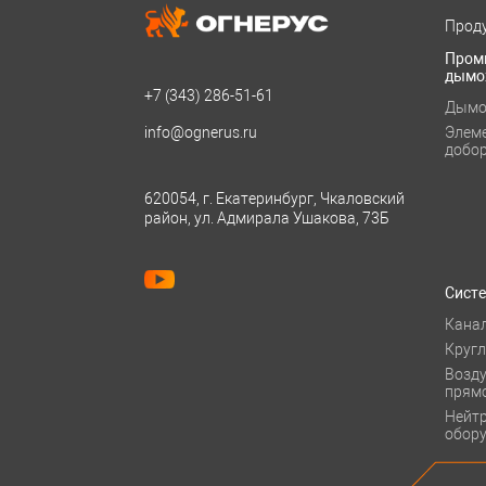
Проду
Пром
дымо
+7 (343)
286-51-61
Дымо
info@ognerus.ru
Элем
добо
620054, г. Екатеринбург, Чкаловский
район, ул. Адмирала Ушакова, 73Б
Сист
Кана
Круг
Возд
прям
Нейт
обор