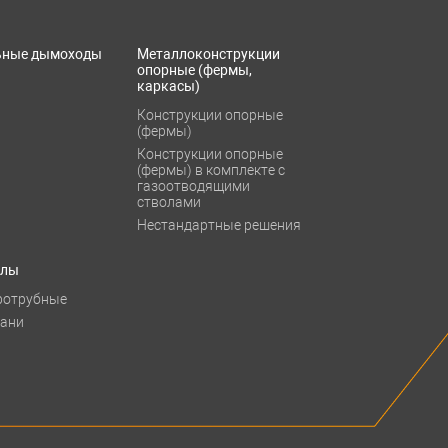
ьные дымоходы
Металлоконструкции
опорные (фермы,
каркасы)
Конструкции опорные
(фермы)
Конструкции опорные
(фермы) в комплекте с
газоотводящими
стволами
Нестандартные решения
тлы
ротрубные
бани