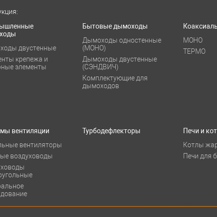
кция:
ышленные
Бытовые дымоходы
Коаксиал
ходы
Дымоходы одностенные
МОНО
ходы двустенные
(МОНО)
ТЕРМО
енты крепежа и
Дымоходы двустенные
рные элементы
(СЭНДВИЧ)
Комплектующие для
дымоходов
емы вентиляции
Турбодефлекторы
Печи и ко
льные вентиляторы
Котлы жа
лые воздуховоды
Печи для 
уховоды
оугольные
ральное
удование