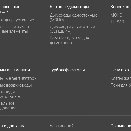
ышленные
Бытовые дымоходы
Коаксиал
ходы
Дымоходы одностенные
МОНО
ходы двустенные
(МОНО)
ТЕРМО
енты крепежа и
Дымоходы двустенные
рные элементы
(СЭНДВИЧ)
Комплектующие для
дымоходов
емы вентиляции
Турбодефлекторы
Печи и ко
льные вентиляторы
Котлы жа
лые воздуховоды
Печи для 
уховоды
оугольные
ральное
удование
а и доставка
База знаний
О компан