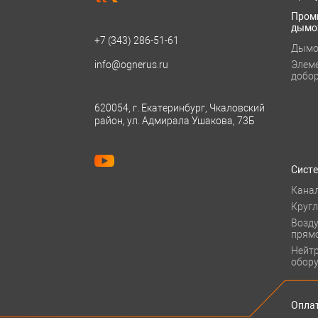
Пром
дымо
+7 (343)
286-51-61
Дымо
info@ognerus.ru
Элем
добо
620054, г. Екатеринбург, Чкаловский
район, ул. Адмирала Ушакова, 73Б
Сист
Кана
Круг
Возд
прям
Нейт
обор
Оплат