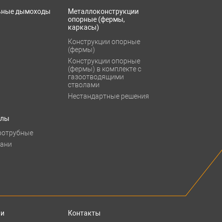
ьные дымоходы
Металлоконструкции
опорные (фермы,
каркасы)
Конструкции опорные
(фермы)
Конструкции опорные
(фермы) в комплекте с
газоотводящими
стволами
Нестандартные решения
тлы
ротрубные
бани
ии
Контакты