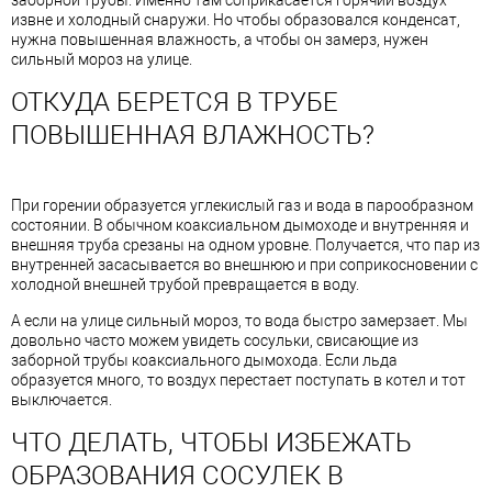
заборной трубы. Именно там соприкасается горячий воздух
извне и холодный снаружи. Но чтобы образовался конденсат,
нужна повышенная влажность, а чтобы он замерз, нужен
сильный мороз на улице.
ОТКУДА БЕРЕТСЯ В ТРУБЕ
ПОВЫШЕННАЯ ВЛАЖНОСТЬ?
При горении образуется углекислый газ и вода в парообразном
состоянии. В обычном коаксиальном дымоходе и внутренняя и
внешняя труба срезаны на одном уровне. Получается, что пар из
внутренней засасывается во внешнюю и при соприкосновении с
холодной внешней трубой превращается в воду.
А если на улице сильный мороз, то вода быстро замерзает. Мы
довольно часто можем увидеть сосульки, свисающие из
заборной трубы коаксиального дымохода. Если льда
образуется много, то воздух перестает поступать в котел и тот
выключается.
ЧТО ДЕЛАТЬ, ЧТОБЫ ИЗБЕЖАТЬ
ОБРАЗОВАНИЯ СОСУЛЕК В